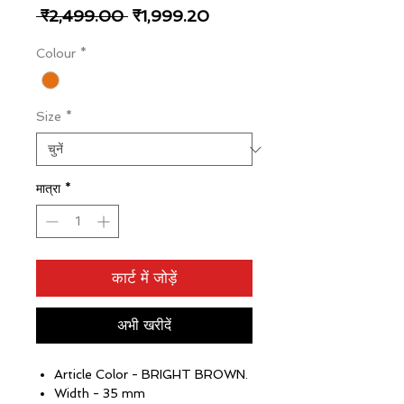
नियमित
बिक्री
 ₹2,499.00 
₹1,999.20
मूल्य
मूल्य
Colour
*
Size
*
मात्रा
*
कार्ट में जोड़ें
अभी खरीदें
Article Color - BRIGHT BROWN.
Width - 35 mm